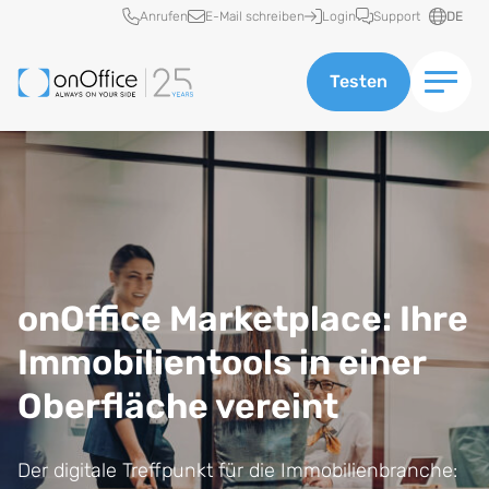
Schnellzugriff
Anrufen
E-Mail schreiben
Login
Support
DE
Testen
onOffice Marketplace: Ihre
Immobilientools in einer
Oberfläche vereint
Der digitale Treffpunkt für die Immobilienbranche: