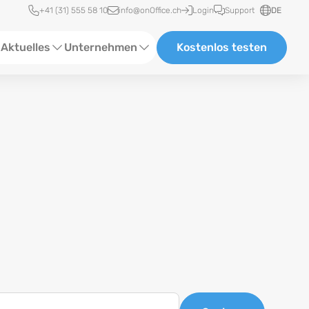
Schnellzugriff
+41 (31) 555 58 10
info@onOffice.ch
Login
Support
DE
Aktuelles
Unternehmen
Kostenlos testen
ebinare
Über uns
tatus-News
Partner & Kooperationen
eranstaltungen
Karriere
eferenzen
log
ewsletter
n