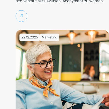
den Verkauf aufzuwühlen, Anonymität zu wahren…
Weiterlesen
Veröffentlicht am 22.12.2025
22.12.2025
Marketing