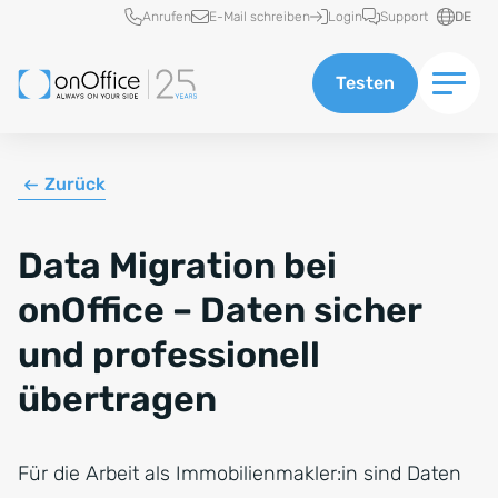
Schnellzugriff
Anrufen
E-Mail schreiben
Login
Support
DE
Testen
Zurück
Data Migration bei
onOffice – Daten sicher
und professionell
übertragen
Für die Arbeit als Immobilienmakler:in sind Daten