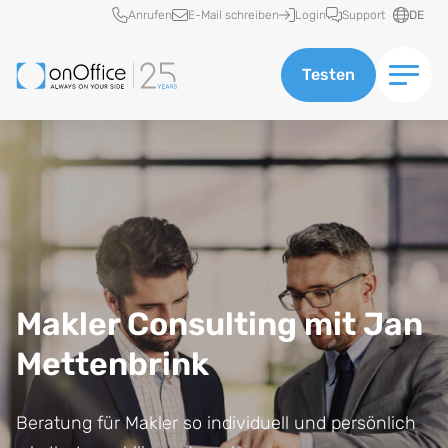
Schnellzugriff
Anrufen
E-Mail schreiben
Login
Support
DE
Testen
Makler Consulting mit Jan
Mettenbrink
Beratung für Makler so individuell und persönlich