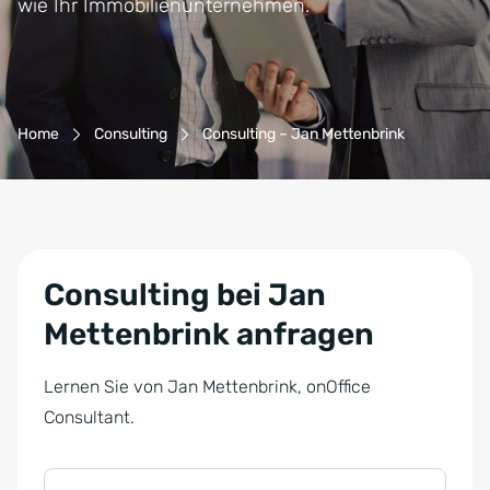
wie Ihr Immobilienunternehmen.
Breadcrumb-Navigation
Home
Consulting
Consulting – Jan Mettenbrink
Consulting bei Jan
Mettenbrink anfragen
Lernen Sie von Jan Mettenbrink, onOffice
Consultant.