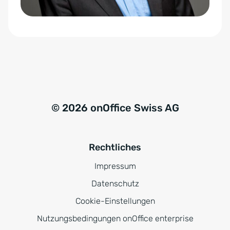
ä
v
n
e
d
:
n
i
s
*
© 2026 onOffice Swiss AG
Rechtliches
Impressum
Datenschutz
Cookie-Einstellungen
Nutzungsbedingungen onOffice enterprise