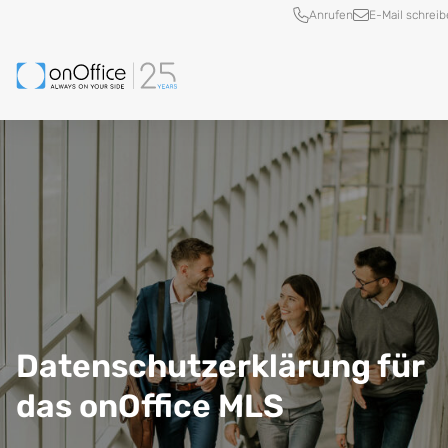
Schnellzugriff
Anrufen
E-Mail schrei
Datenschutzerklärung für
das onOffice MLS