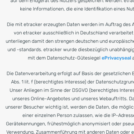
auf dem Endgerät des Nutzers gespeichert werden. etra
keine Informationen, die eine Identifikation eines N
Die mit etracker erzeugten Daten werden im Auftrag des A
von etracker ausschließlich in Deutschland verarbeite
unterliegen damit den strengen deutschen und europäisc
und -standards. etracker wurde diesbezüglich unabhängig g
mit dem Datenschutz-Gütesiegel
ePrivacyseal
a
Die Datenverarbeitung erfolgt auf Basis der gesetzlichen
Abs. 1 lit. f (berechtigtes Interesse) der Datenschutzgr
Unser Anliegen im Sinne der DSGVO (berechtigtes Interes
unseres Online-Angebotes und unseres Webauftritts. Da
unserer Besucher wichtig ist, werden die Daten, die mögli
einer einzelnen Person zulassen, wie die IP-Adres
Gerätekennungen, frühestmöglich anonymisiert oder pseud
Verwendung, Zusammenführung mit anderen Daten oder ei