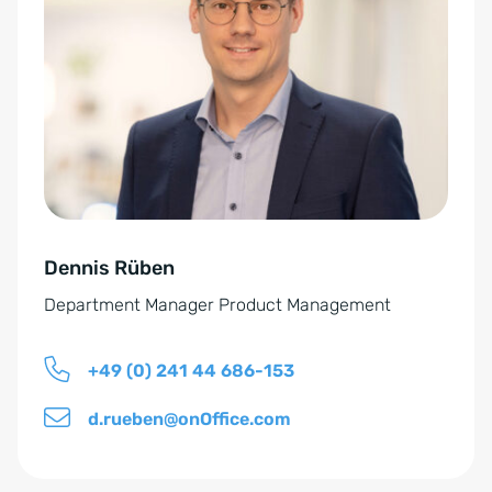
n
e
v
r
e
n
r
a
s
t
t
i
ä
v
n
e
d
Dennis Rüben
:
n
Department Manager Product Management
i
s
+49 (0) 241 44 686-153
*
d.rueben@onOffice.com