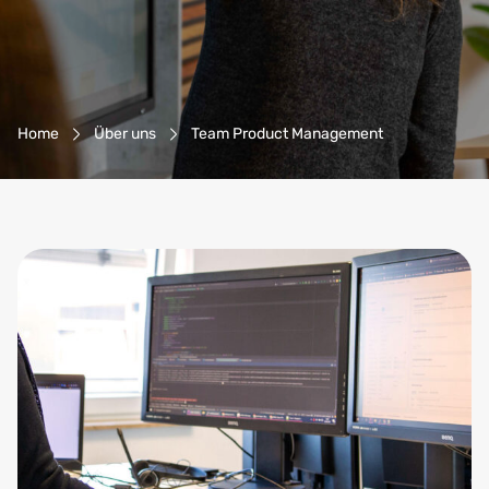
Breadcrumb-Navigation
Home
Über uns
Team Product Management