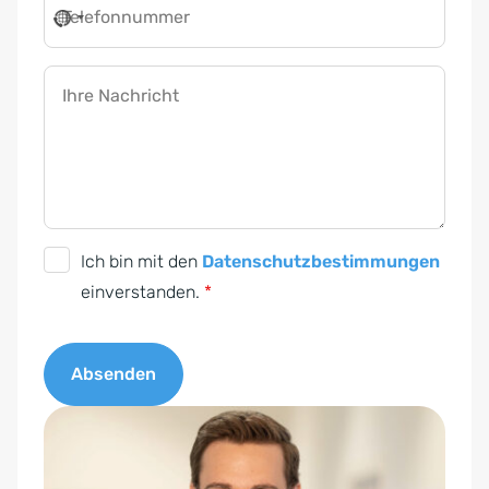
Telefonnummer
Ihre Nachricht
D
Ich bin mit den
Datenschutzbestimmungen
S
einverstanden.
*
G
V
Absenden
O
-
A
E
l
i
t