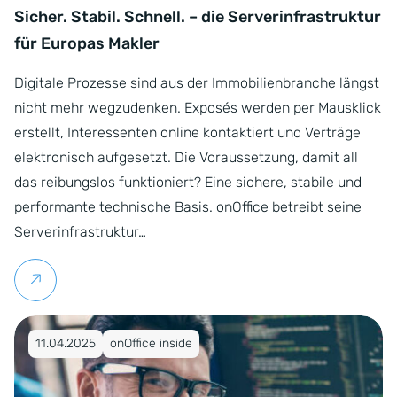
Sicher. Stabil. Schnell. – die Serverinfrastruktur
für Europas Makler
Digitale Prozesse sind aus der Immobilienbranche längst
nicht mehr wegzudenken. Exposés werden per Mausklick
erstellt, Interessenten online kontaktiert und Verträge
elektronisch aufgesetzt. Die Voraussetzung, damit all
das reibungslos funktioniert? Eine sichere, stabile und
performante technische Basis. onOffice betreibt seine
Serverinfrastruktur…
Weiterlesen
Veröffentlicht am 11.04.2025
11.04.2025
onOffice inside