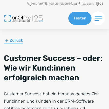
Schnellzugriff
Anrufen
E-Mail schreiben
Login
Support
DE
Testen
Zurück
Customer Success – oder:
Wie wir Kund:innen
erfolgreich machen
Customer Success hat ein herausragendes Ziel:
Kundinnen und Kunden in der CRM-Software
onOffice enterprise so fit zu machen und