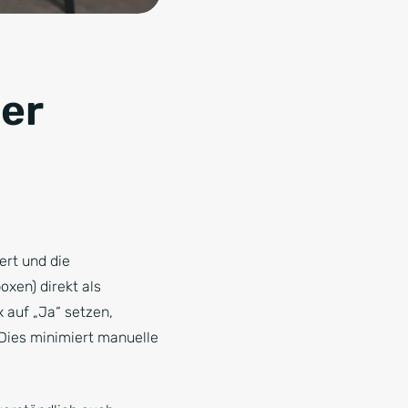
er
ert und die
xen) direkt als
 auf „Ja“ setzen,
Dies minimiert manuelle