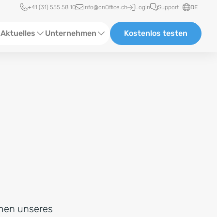
Schnellzugriff
+41 (31) 555 58 10
info@onOffice.ch
Login
Support
DE
Aktuelles
Unternehmen
Kostenlos testen
ebinare
Über uns
tatus-News
Partner & Kooperationen
eranstaltungen
Karriere
eferenzen
log
ewsletter
hmen unseres
n