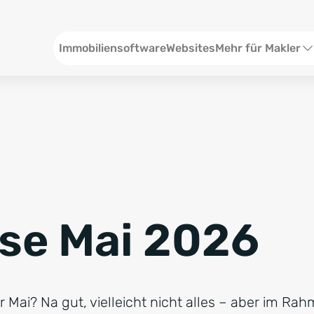
Menü DE
Immobiliensoftware
Websites
Mehr für Makler
SEO und Content
W
Social Media
S
Social Ads
V
Google Ads
R
se Mai 2026
Newsletter-Pakete
B
Consulting
N
 Mai? Na gut, vielleicht nicht alles – aber im Ra
Softwareschulunge