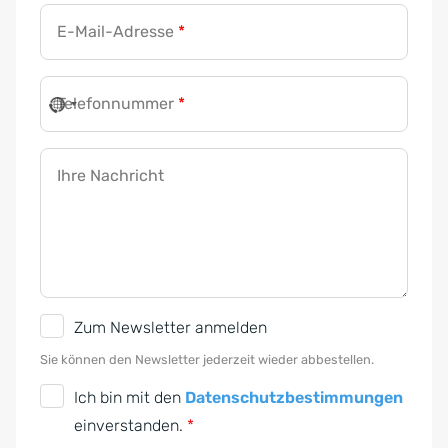
E-Mail-Adresse
*
Telefonnummer
*
Ihre Nachricht
N
Zum Newsletter anmelden
e
Sie können den Newsletter jederzeit wieder abbestellen.
w
D
Ich bin mit den
Datenschutzbestimmungen
s
S
einverstanden.
*
l