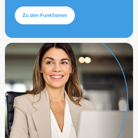
werden, die an ähnlichen Immobilien interessiert
Zu den Funktionen
sind
Vermietungsmanagement: Auch hier können
Exposés an Interessenten versendet werden
Das Tool lässt sich auch gut mit dem Anfragen- und
Prozessmanager kombinieren. So sparen Sie noch
mehr Zeit und automatisieren vollständig den
Ablauf.