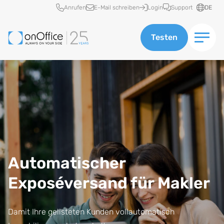
Schnellzugriff
Anrufen
E-Mail schreiben
Login
Support
DE
Testen
Automatischer
Exposéversand für Makler
Damit Ihre gelisteten Kunden vollautomatisch