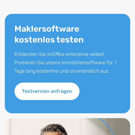
Maklersoftware
kostenlos testen
Entdecken Sie onOffice enterprise selbst!
Probieren Sie unsere Immobiliensoftware für 7
Tage lang kostenfrei und unverbindlich aus.
Testversion anfragen