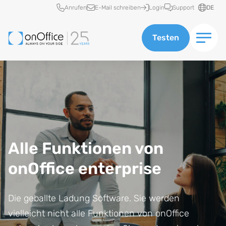
Schnellzugriff
Anrufen
E-Mail schreiben
Login
Support
DE
Testen
Alle Funktionen von
onOffice enterprise
Die geballte Ladung Software. Sie werden
vielleicht nicht alle Funktionen von onOffice