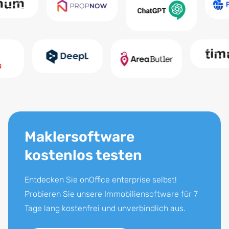
Maklersoftware
kostenlos testen
Entdecken Sie onOffice enterprise selbst!
Probieren Sie unsere Immobiliensoftware für 7
Tage lang kostenfrei und unverbindlich aus.