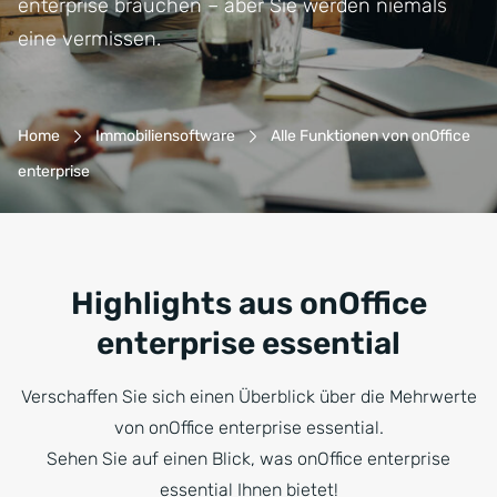
enterprise brauchen – aber Sie werden niemals
eine vermissen.
Breadcrumb-Navigation
Home
Immobiliensoftware
Alle Funktionen von onOffice
enterprise
Highlights aus onOffice
enterprise essential
Verschaffen Sie sich einen Überblick über die Mehrwerte
von onOffice enterprise essential.
Sehen Sie auf einen Blick, was onOffice enterprise
essential Ihnen bietet!