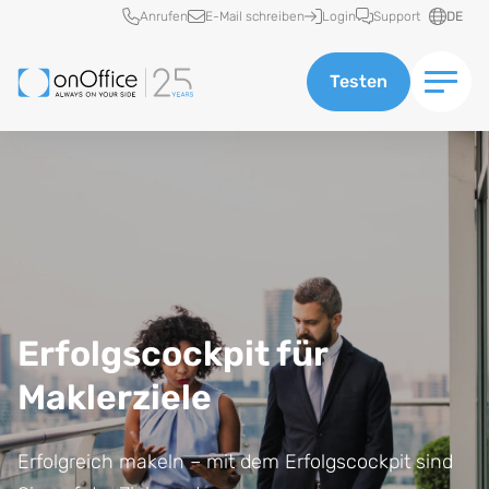
Schnellzugriff
Anrufen
E-Mail schreiben
Login
Support
DE
Testen
Erfolgscockpit für
Maklerziele
Erfolgreich makeln – mit dem Erfolgscockpit sind