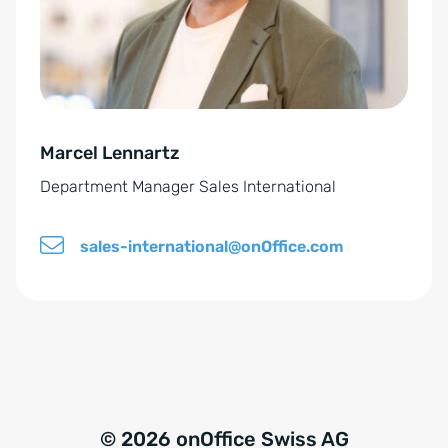
r
a
s
t
t
i
ä
v
n
e
d
Marcel Lennartz
:
n
Department Manager Sales International
i
s
sales-international@onOffice.com
*
© 2026 onOffice Swiss AG