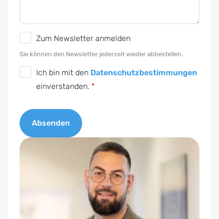
N
Zum Newsletter anmelden
e
Sie können den Newsletter jederzeit wieder abbestellen.
w
D
Ich bin mit den
Datenschutzbestimmungen
s
S
einverstanden.
*
l
G
e
V
t
Absenden
O
t
-
A
e
E
l
r
i
t
n
e
v
r
e
n