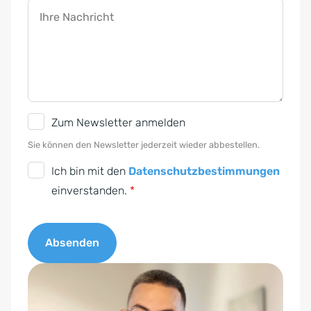
Ihre Nachricht
N
Zum Newsletter anmelden
e
Sie können den Newsletter jederzeit wieder abbestellen.
w
D
Ich bin mit den
Datenschutzbestimmungen
s
S
einverstanden.
*
l
G
e
V
t
Absenden
O
t
-
A
e
E
l
r
i