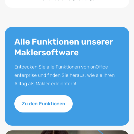
Alle Funktionen unserer
Maklersoftware
Entdecken Sie alle Funktionen von onOffice
enterprise und finden Sie heraus, wie sie Ihren
Alltag als Makler erleichtern!
Zu den Funktionen