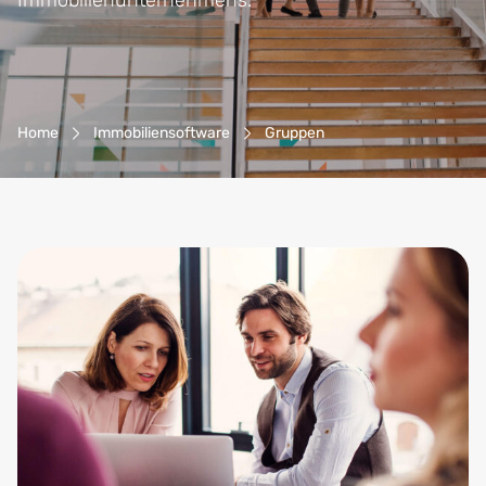
Immobilienunternehmens.
Breadcrumb-Navigation
Home
Immobiliensoftware
Gruppen