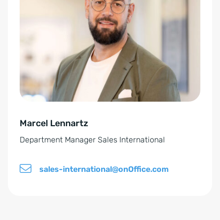
t
n
e
v
r
e
n
r
a
s
t
t
i
ä
v
n
e
d
Marcel Lennartz
:
n
Department Manager Sales International
i
s
sales-international@onOffice.com
*