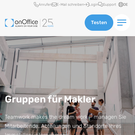
Schnellzugriff
Anrufen
E-Mail schreiben
Login
Support
DE
Testen
Gruppen für Makler
Teamwork makes the dream work – managen Sie
Mitarbeitende, Abteilungen und Standorte Ihres