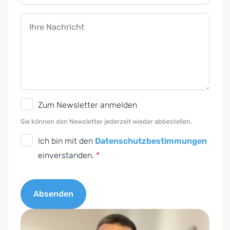
Ihre Nachricht
N
Zum Newsletter anmelden
e
Sie können den Newsletter jederzeit wieder abbestellen.
w
D
Ich bin mit den
Datenschutzbestimmungen
s
S
einverstanden.
*
l
G
e
V
t
Absenden
O
t
-
A
e
E