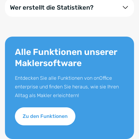
statistisch auswerten lassen, so haben Sie immer
Wer erstellt die Statistiken?
den aktuellsten Stand.
Sie können sich eigenhändig Statistiken erstellen.
Hierzu gibt es Anleitungen in der Online-Hilfe und
auf unserem Youtube-Kanal. Alternativ ist unser
Support gerne bei der Erstellung für Sie da.
Alle Funktionen unserer
Maklersoftware
Entdecken Sie alle Funktionen von onOffice
enterprise und finden Sie heraus, wie sie Ihren
Alltag als Makler erleichtern!
Zu den Funktionen