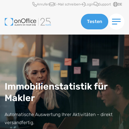
Schnellzugriff
Anrufen
E-Mail schreiben
Login
Support
DE
Testen
Immobilienstatistik für
Makler
Automatische Auswertung Ihrer Aktivitäten – direkt
versandfertig.