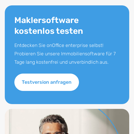
Maklersoftware
kostenlos testen
Entdecken Sie onOffice enterprise selbst!
Probieren Sie unsere Immobiliensoftware für 7
Tage lang kostenfrei und unverbindlich aus.
Testversion anfragen