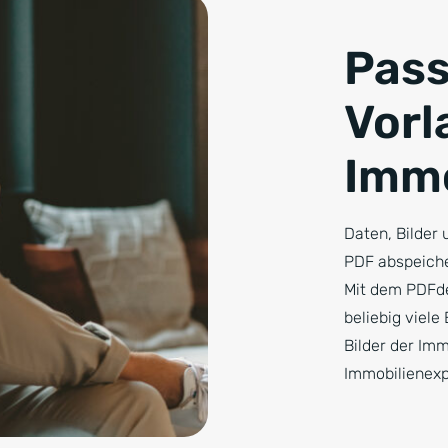
Pas
Vorl
Immo
Daten, Bilder
PDF abspeiche
Mit dem PDFde
beliebig viel
Bilder der Im
Immobilienexp