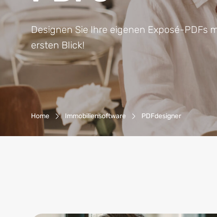
Designen Sie Ihre eigenen Exposé-PDFs m
ersten Blick!
Breadcrumb-Navigation
Home
Immobiliensoftware
PDFdesigner