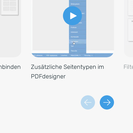
inbinden
Zusätzliche Seitentypen im
Fil
PDFdesigner