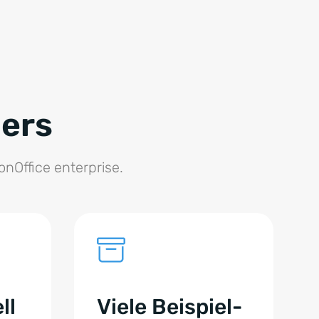
ners
nOffice enterprise.
ll
Viele Beispiel-