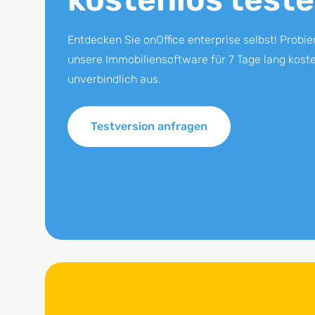
Entdecken Sie onOffice enterprise selbst! Probie
unsere Immobiliensoftware für 7 Tage lang koste
unverbindlich aus.
Testversion anfragen