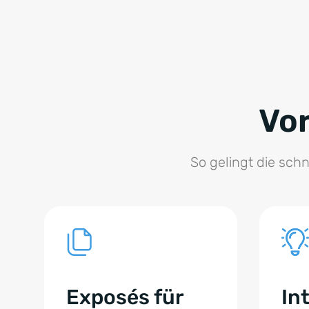
Vor
So gelingt die sch
Exposés für
In