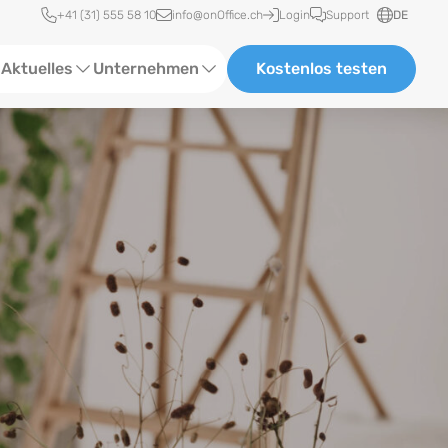
Schnellzugriff
+41 (31) 555 58 10
info@onOffice.ch
Login
Support
DE
Aktuelles
Unternehmen
Kostenlos testen
ebinare
Über uns
tatus-News
Partner & Kooperationen
eranstaltungen
Karriere
eferenzen
log
ewsletter
n