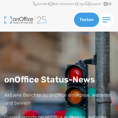
Schnellzugriff
Anrufen
Mail schreiben
Login
Support
DE
Testen
onOffice Status-News
Aktuelle Berichte zu onOffice enterprise, Websites
und Servern
Current reports on onOffice enterprise, websites,