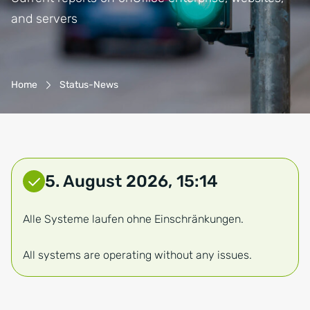
and servers
Breadcrumb-Navigation
Home
Status-News
5. August 2026, 15:14
Service-Status: Keine Einschränku
Alle Systeme laufen ohne Einschränkungen.
All systems are operating without any issues.