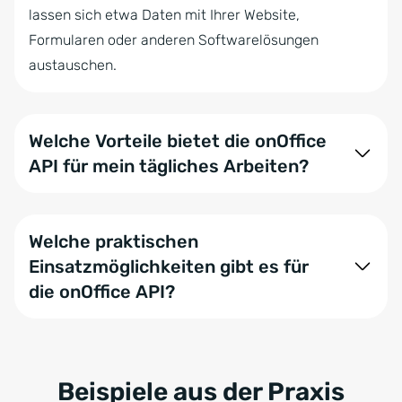
lassen sich etwa Daten mit Ihrer Website,
Formularen oder anderen Softwarelösungen
austauschen.
Welche Vorteile bietet die onOffice
API für mein tägliches Arbeiten?
Mit der onOffice API sind Ihre Anwendungen immer
aktuell, da Daten in Echtzeit synchronisiert werden.
Welche praktischen
Sie können plattformübergreifend und effizienter
Einsatzmöglichkeiten gibt es für
arbeiten, mehrere Datenquellen zentral verwalten
die onOffice API?
und typische Arbeitsabläufe über verschiedene
Systeme hinweg automatisieren.
Die API wird vielseitig eingesetzt: Übertragen Sie
Website-Formulardaten direkt in onOffice enterprise,
integrieren Sie einen Interessentenfinder oder
Beispiele aus der Praxis