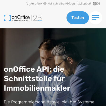
Schnellzugriff
Anrufen
E-Mail schreiben
Login
Support
DE
Testen
onOffice API: die
Schnittstelle für
Immobilienmakler
Die Programmierschnittstelle, die Ihre Systeme