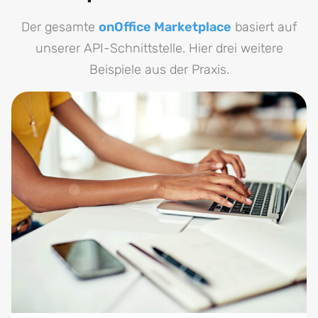
binden Sie Ihr Newsletter-System an. So vermeiden
Sie doppelte Datenpflege und sorgen dafür, dass alle
Der gesamte
onOffice Marketplace
basiert auf
relevanten Informationen jederzeit synchron und
unserer API-Schnittstelle. Hier drei weitere
aktuell sind.
Beispiele aus der Praxis.