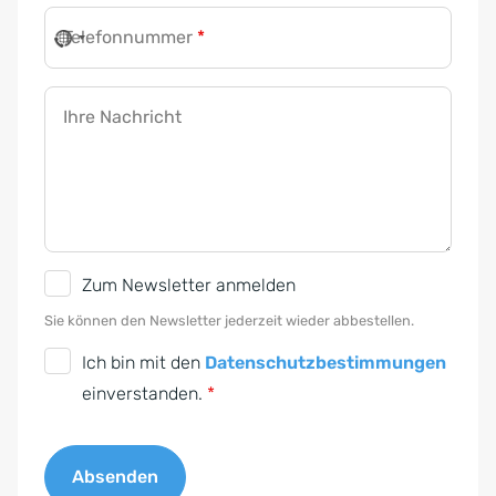
Telefonnummer
*
Ihre Nachricht
N
Zum Newsletter anmelden
e
Sie können den Newsletter jederzeit wieder abbestellen.
w
D
Ich bin mit den
Datenschutzbestimmungen
s
S
einverstanden.
*
l
G
e
V
t
Absenden
O