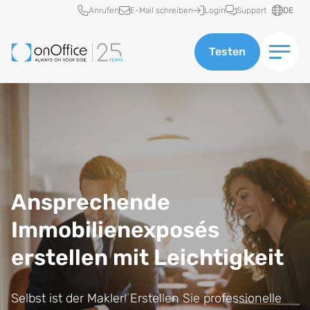
Schnellzugriff
Anrufen
E-Mail schreiben
Login
Support
DE
Testen
Ansprechende
Immobilienexposés
erstellen mit Leichtigkeit
Selbst ist der Makler! Erstellen Sie professionelle