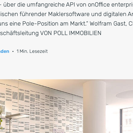
 über die umfangreiche API von onOffice enterpri
schen führender Maklersoftware und digitalen A
s eine Pole-Position am Markt.“ Wolfram Gast, Chi
eschäftsleitung VON POLL IMMOBILIEN
nden
·
1 Min. Lesezeit