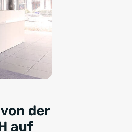
 von der
H auf