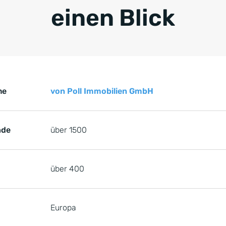
einen Blick
Key Facts zur Referenz von der von Poll Immobilien GmbH,
renz von der von Poll Immobilien GmbH
me
von Poll Immobilien GmbH
nde
über 1500
über 400
Europa