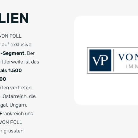
LIEN
t VON POLL
 auf exklusive
-Segment.
Der
ittlerweile ist das
als 1.500
400
ten vertreten,
, Österreich, die
gal, Ungarn,
, Frankreich und
 VON POLL
r grössten