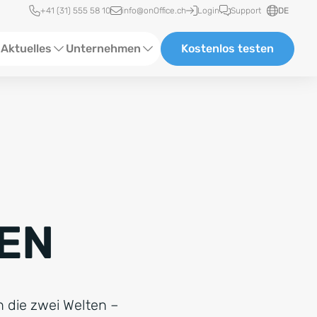
Schnellzugriff
+41 (31) 555 58 10
info@onOffice.ch
Login
Support
DE
Aktuelles
Unternehmen
Kostenlos testen
ebinare
Über uns
tatus-News
Partner & Kooperationen
eranstaltungen
Karriere
eferenzen
IEN
log
ewsletter
n die zwei Welten –
n