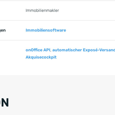
Immobilienmakler
gen
Immobiliensoftware
onOffice API
,
automatischer Exposé-Versan
Akquisecockpit
e springen
ON