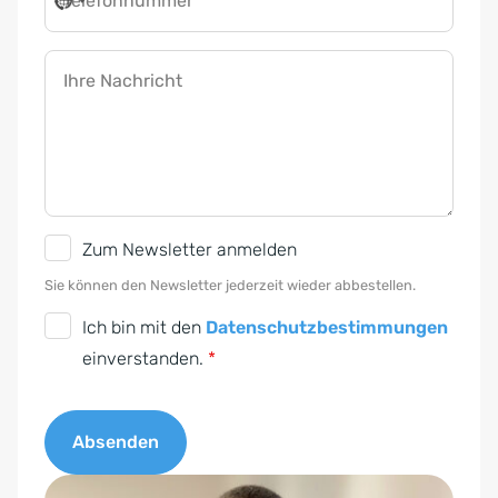
Telefonnummer
*
Ihre Nachricht
N
Zum Newsletter anmelden
e
Sie können den Newsletter jederzeit wieder abbestellen.
w
D
Ich bin mit den
Datenschutzbestimmungen
s
S
einverstanden.
*
l
G
e
V
t
Absenden
O
t
-
A
e