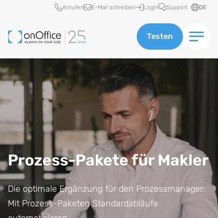
Schnellzugriff
Anrufen
E-Mail schreiben
Login
Support
DE
Testen
Prozess-Pakete für Makler
Die optimale Ergänzung für den Prozessmanager:
Mit Prozess-Paketen Standardabläufe