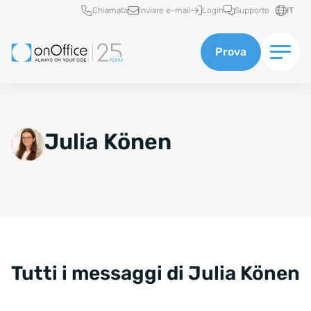
Accesso rapido
Chiamata
Inviare e-mail
Login
Supporto
IT
Prova
Julia Könen
Tutti i messaggi di Julia Könen