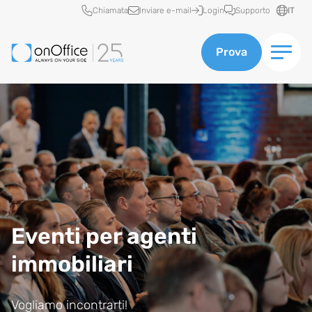
Accesso rapido
Chiamata
Inviare e-mail
Login
Supporto
IT
Prova
Eventi per agenti
immobiliari
Vogliamo incontrarti!