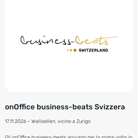
onOffice business-beats Svizzera
17.11.2026 – Wallisellen, vicino a Zurigo
Gli onOffice business-beats arrivano per la prima volta in