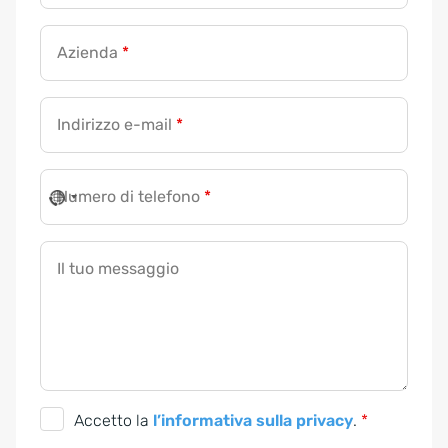
Azienda
*
Indirizzo e-mail
*
Numero di telefono
*
Il tuo messaggio
D
Accetto la
l’informativa sulla privacy
.
*
S