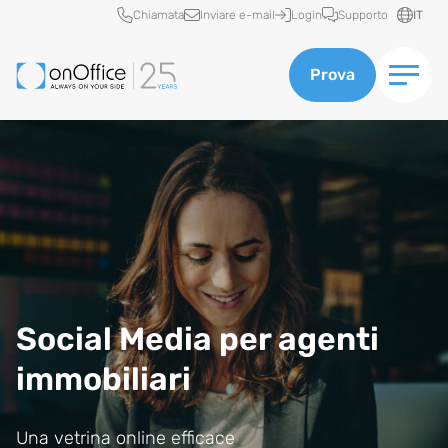
Accesso rapido
Chiamata
Inviare e-mail
Login
Supporto
IT
Prova
Social Media per agenti
immobiliari
Una vetrina online efficace