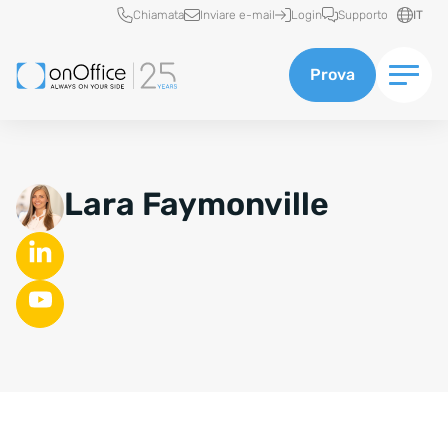
Accesso rapido
Chiamata
Inviare e-mail
Login
Supporto
IT
Prova
Lara Faymonville