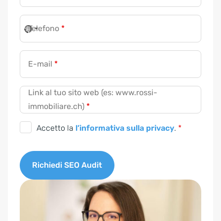
Telefono
*
E-mail
*
Link al tuo sito web (es: www.rossi-
immobiliare.ch)
*
G
Accetto la
l’informativa sulla privacy
.
*
D
P
Richiedi SEO Audit
R
A
A
g
l
r
t