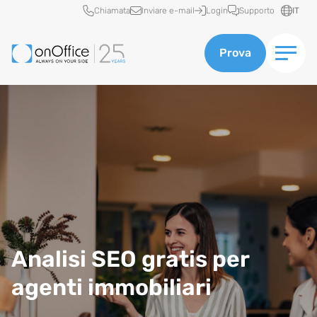
Accesso rapido
Chiamata
Inviare e-mail
Login
Supporto
IT
Prova
Analisi SEO gratis per
agenti immobiliari