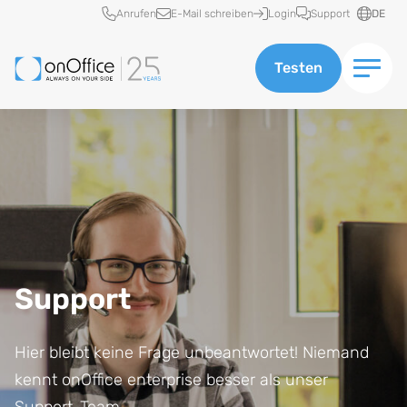
Schnellzugriff
Anrufen
E-Mail schreiben
Login
Support
DE
Testen
Support
Hier bleibt keine Frage unbeantwortet! Niemand
kennt onOffice enterprise besser als unser