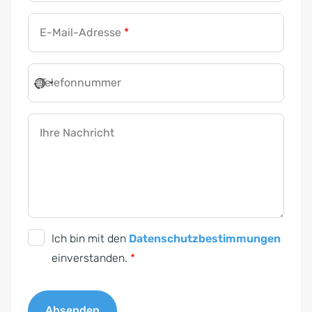
E-Mail-Adresse
*
Telefonnummer
Ihre Nachricht
D
Ich bin mit den
Datenschutzbestimmungen
S
einverstanden.
*
G
V
Absenden