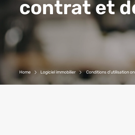
contrat et d
Breadcrumb-Navigation
Home
Logiciel immobilier
Conditions d’utilisation on