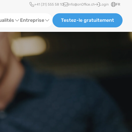
Accès rapide
+41 (31) 555 58 10
info@onOffice.ch
Login
FR
ualités
Entreprise
Testez-le gratuitement
lles de statut
À propos de nous
rences