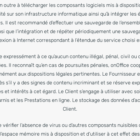
 outre à télécharger les composants logiciels mis à dispositio
ité sur son infrastructure informatique ainsi qu’à intégrer le
s. Il est recommandé d’effectuer une sauvegarde de l’ensem
insi que l’intégration et de répéter périodiquement une sauve
ion à Internet correspondant à l’étendue du service choisi est 
 expressément à ce qu’aucun contenu illégal, pénal, civil ou d
es. Il reconnaît qu’en cas de poursuites pénales, onOffice co
mément aux dispositions légales pertinentes. Le Fournisseur e
 s’il y a des signes de contenu incriminant et se réserve ex
et intérêts à cet égard. Le Client s’engage à utiliser avec s
fournis et les Prestations en ligne. Le stockage des données d’a
Client.
e vérifier l’absence de virus ou d’autres composants nuisible
 l’espace mémoire mis à disposition et d’utiliser à cet effet d