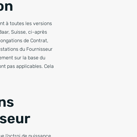
on
ent à toutes les versions
aar, Suisse, ci-après
longations de Contrat,
estations du Fournisseur
uement sur la base du
ont pas applicables. Cela
ons
sseur
que l’octroi de puissance