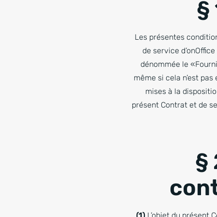
§
Les présentes conditions
de service d’onOffic
dénommée le «Fourniss
même si cela n’est pas 
mises à la dispositi
présent Contrat et de se
§ 
cont
(1)
L’objet du présent Co