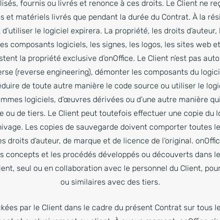
sés, fournis ou livrés et renonce à ces droits. Le Client ne reço
 et matériels livrés que pendant la durée du Contrat. À la rési
 d’utiliser le logiciel expirera. La propriété, les droits d’auteur
les composants logiciels, les signes, les logos, les sites web
tent la propriété exclusive d’onOffice. Le Client n’est pas autor
verse (reverse engineering), démonter les composants du logiciel
duire de toute autre manière le code source ou utiliser le log
ammes logiciels, d’œuvres dérivées ou d’une autre manière qui 
e ou de tiers. Le Client peut toutefois effectuer une copie du l
hivage. Les copies de sauvegarde doivent comporter toutes le
es droits d’auteur, de marque et de licence de l’original. onOffic
les concepts et les procédés développés ou découverts dans le 
ient, seul ou en collaboration avec le personnel du Client, pou
ou similaires avec des tiers.
ées par le Client dans le cadre du présent Contrat sur tous le