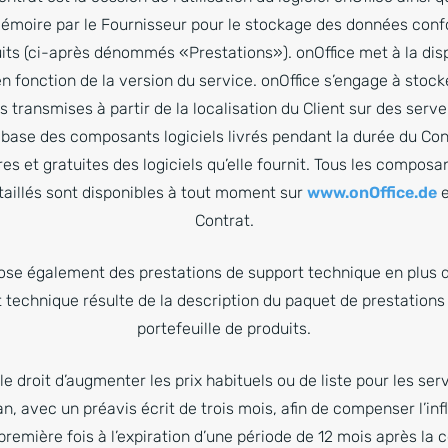
mémoire par le Fournisseur pour le stockage des données confo
uits (ci-après dénommés «Prestations»). onOffice met à la disp
n fonction de la version du service. onOffice s’engage à stocke
 transmises à partir de la localisation du Client sur des serve
de base des composants logiciels livrés pendant la durée du Co
es et gratuites des logiciels qu’elle fournit. Tous les composan
aillés sont disponibles à tout moment sur
www.onOffice.de
e
Contrat.
se également des prestations de support technique en plus du
 technique résulte de la description du paquet de prestations ch
portefeuille de produits.
e droit d’augmenter les prix habituels ou de liste pour les se
, avec un préavis écrit de trois mois, afin de compenser l’inf
première fois à l’expiration d’une période de 12 mois après la 