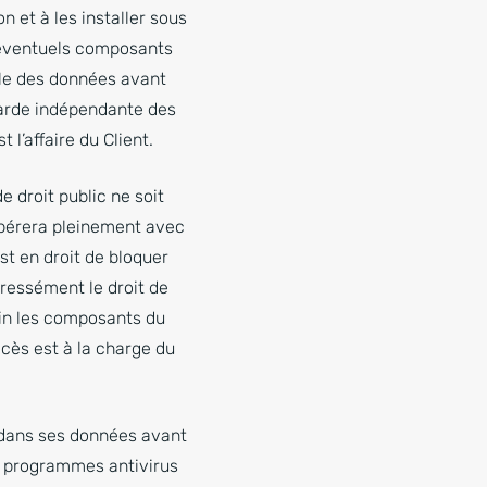
n et à les installer sous
s éventuels composants
ble des données avant
garde indépendante des
l’affaire du Client.
e droit public ne soit
opérera pleinement avec
st en droit de bloquer
pressément le droit de
oin les composants du
ccès est à la charge du
s dans ses données avant
es programmes antivirus