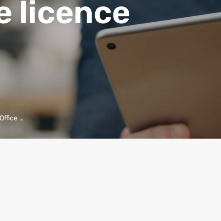
e licence
Office …