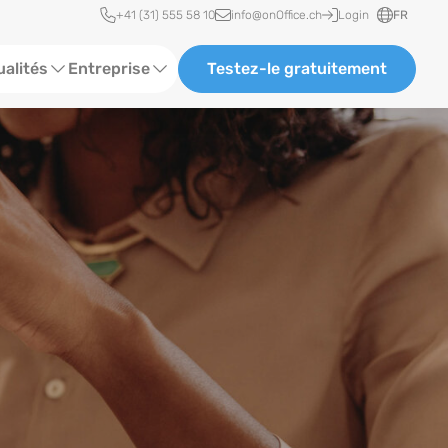
Accès rapide
+41 (31) 555 58 10
info@onOffice.ch
Login
FR
ualités
Entreprise
Testez-le gratuitement
lles de statut
À propos de nous
rences