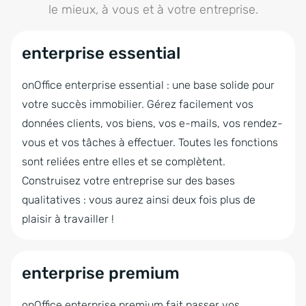
Statistiques de la propriété
Module de groupes
Fiche tablette
le mieux, à vous et à votre entreprise.
Transmission dans les portails vers plus
Exportation automatique au format CSV
Intranet
Gestionnaire de requêtes
de 150 portails
enterprise essential
Fiche web
Module multilingue
Gestionnaire de processus
Feedback immobilier
Marketplace
onOffice API
Module téléphonique
WhatsApp
onOffice enterprise essential : une base solide pour
Intégration avec Microsoft 365
onPointment système de réservation de
votre succès immobilier. Gérez facilement vos
rendez-vous en ligne
données clients, vos biens, vos e-mails, vos rendez-
onOffice MLS
vous et vos tâches à effectuer. Toutes les fonctions
onOffice AI Connector
Affichage vitrine digitale
sont reliées entre elles et se complètent.
Suivi des temps de travail
Construisez votre entreprise sur des bases
Configurateur de statistiques
qualitatives : vous aurez ainsi deux fois plus de
plaisir à travailler !
Envoi automatique de fiches
Gestion des projets
enterprise premium
Synchronisation complète de portail
automatique dans 3 portails
onOffice enterprise premium fait passer vos