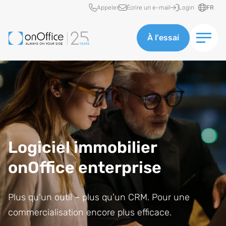
Accès rapide
Appeler
Écrire un e-mail
Login
FR
À l'essai
Logiciel immobilier
onOffice enterprise
Plus qu’un outil – plus qu’un CRM. Pour une
commercialisation encore plus efficace.