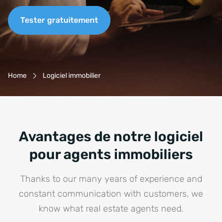
Tester gratuitement
Breadcrumb-Navigation
Home
Logiciel immobilier
Avantages de notre logiciel
pour agents immobiliers
Thanks to our many years of experience and
constant communication with customers, we
know what real estate agents need.