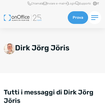
Accesso rapido
Chiamata
Inviare e-mail
Login
Supporto
IT
Prova
Dirk Jörg Jöris
Tutti i messaggi di Dirk Jörg
Jöris