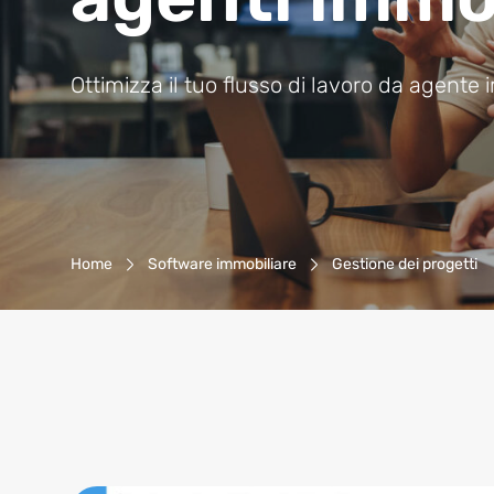
Ottimizza il tuo flusso di lavoro da agente
Breadcrumb-Navigation
Home
Software immobiliare
Gestione dei progetti