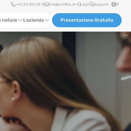
Accesso rapido
+41 (31) 555 58 10
info@onOffice.ch
Login
Supporto
IT
 notizie
L'azienda
Presentazione Gratuita
ione Software
Chi siamo