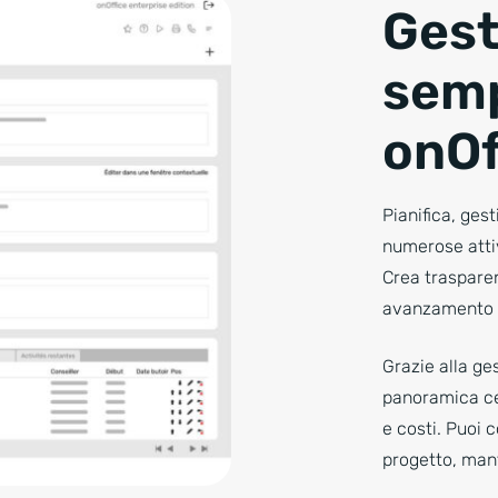
Gest
semp
onOf
Pianifica, gest
numerose attiv
Crea trasparen
avanzamento e
Grazie alla ge
panoramica cen
e costi. Puoi 
progetto, mant