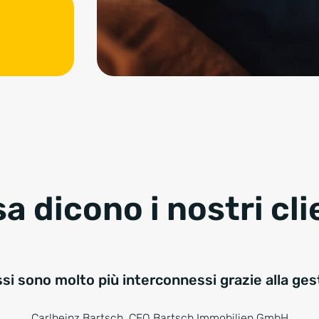
a dicono i nostri cli
ssi sono molto più interconnessi grazie alla ges
Carlheinz Bartsch, CEO Bartsch Immobilien GmbH