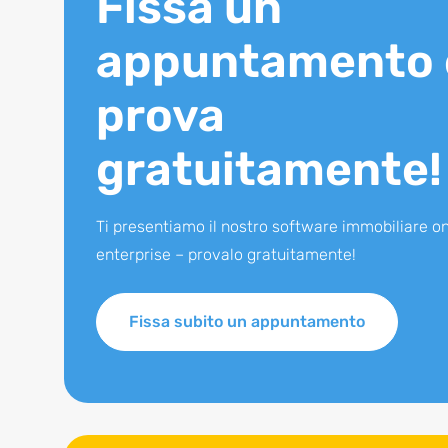
Fissa un
appuntamento 
prova
gratuitamente!
Ti presentiamo il nostro software immobiliare on
enterprise – provalo gratuitamente!
Fissa subito un appuntamento