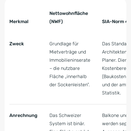
Tabelle überspringen Unterschied SIA-Norm 416 und WB
Nettowohnfläche
Merkmal
(NWF)
SIA-Norm 41
Unterschied SIA-Norm 416 und WBS
Zweck
Grundlage für
Das Standard
Mietverträge und
Architekten 
Immobilieninserate
Planer. Dient
– die nutzbare
Kostenberec
Fläche „innerhalb
(Baukostenpl
der Sockenleisten”.
und der amtl
Statistik.
Anrechnung
Das Schweizer
Balkone und 
System ist binär.
werden separ