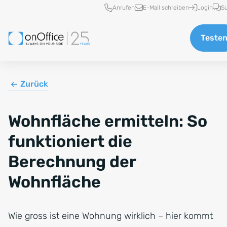
Schnellzugriff
Anrufen
E-Mail schreiben
Login
S
Teste
Zurück
Wohnfläche ermitteln: So
funktioniert die
Berechnung der
Wohnfläche
Wie gross ist eine Wohnung wirklich – hier kommt