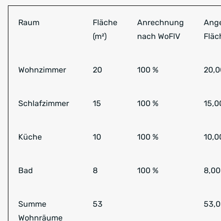
Raum
Fläche
Anrechnung
Ang
(m²)
nach WoFlV
Fläc
Wohnzimmer
20
100 %
20,0
Schlafzimmer
15
100 %
15,0
Küche
10
100 %
10,0
Bad
8
100 %
8,00
Summe
53
53,
Wohnräume