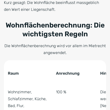
Kurz gesagt: Die Wohnfläche beeinflusst massgeblich
den Wert einer Liegenschaft.
Wohnflächenberechnung: Die
wichtigsten Regeln
Die Wohnflächenberechnung wird vor allem im Mietrecht
angewendet.
Tabelle überspringen Wohnflächenberechnung: Die wich
Raum
Anrechnung
Hinw
Wohnflächenberechnung: Die wichtigsten Regeln
Wohnzimmer,
100 %
Die 
Schlafzimmer, Küche,
werd
Bad, Flur,
(Nett