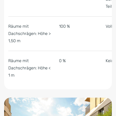
Teil 
Räume mit
100 %
Volle
Dachschrägen: Höhe >
1,50 m
Räume mit
0 %
Kein
Dachschrägen: Höhe <
1 m
Zum Anfang der Tabelle springen