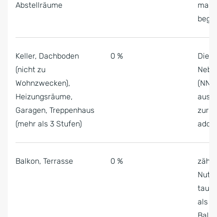
Abstellräume
man m
bege
Keller, Dachboden
0 %
Diese
(nicht zu
Nebe
Wohnzwecken),
(NNF)
Heizungsräume,
ausg
Garagen, Treppenhaus
zur W
(mehr als 3 Stufen)
addie
Balkon, Terrasse
0 %
zähle
Nutzf
tauch
als “
Balko