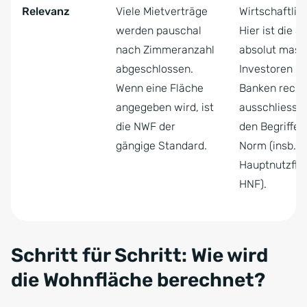
Relevanz
Viele Mietverträge
Wirtschaftlich
werden pauschal
Hier ist die S
nach Zimmeranzahl
absolut mass
abgeschlossen.
Investoren u
Wenn eine Fläche
Banken rechn
angegeben wird, ist
ausschliessli
die NWF der
den Begriffen
gängige Standard.
Norm (insb.
Hauptnutzflä
HNF).
Zum Anfang der Tabelle springen
Schritt für Schritt: Wie wird
die Wohnfläche berechnet?