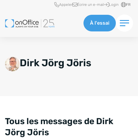
Accès rapide
Appeler
Écrire un e-mail
Login
FR
À l'essai
Dirk Jörg Jöris
Tous les messages de Dirk
Jörg Jöris