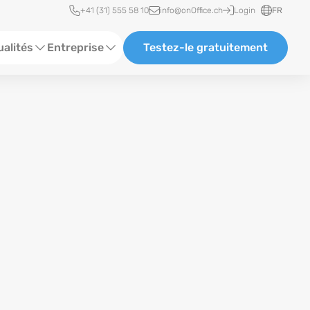
Accès rapide
+41 (31) 555 58 10
info@onOffice.ch
Login
FR
ualités
Entreprise
Testez-le gratuitement
lles de statut
À propos de nous
rences