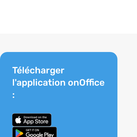
Télécharger
l'application onOffice
: