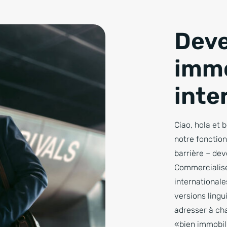
Deve
immo
inte
Ciao, hola et 
notre fonction
barrière – dev
Commercialisez
international
versions lingu
adresser à ch
«bien immobil