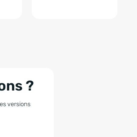
ons ?
les versions