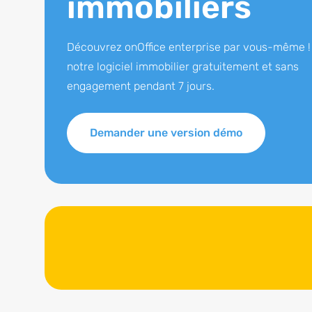
immobiliers
Découvrez onOffice enterprise par vous-même !
notre logiciel immobilier gratuitement et sans
engagement pendant 7 jours.
Demander une version démo