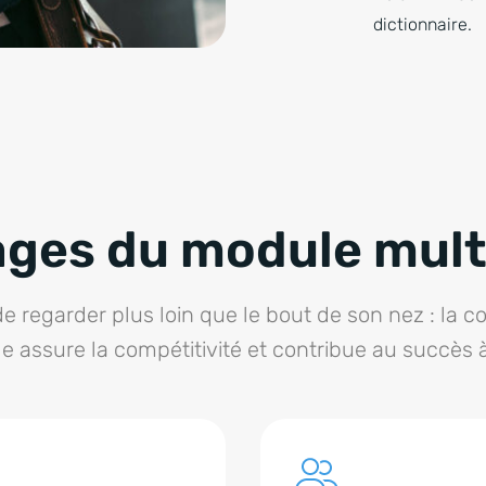
dictionnaire.
ges du module mult
 de regarder plus loin que le bout de son nez : la 
le assure la compétitivité et contribue au succès 