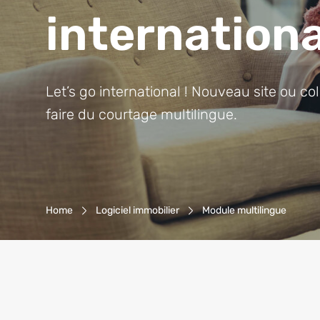
internation
Let’s go international ! Nouveau site ou col
faire du courtage multilingue.
Breadcrumb-Navigation
Home
Logiciel immobilier
Module multilingue