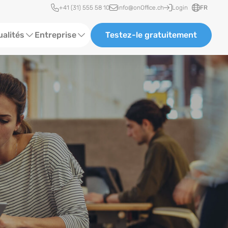
Accès rapide
+41 (31) 555 58 10
info@onOffice.ch
Login
FR
ualités
Entreprise
Testez-le gratuitement
lles de statut
À propos de nous
rences