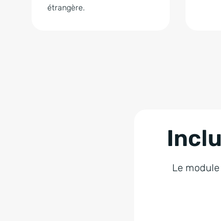
étrangère.
Incl
Le module m