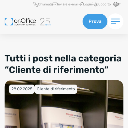
Accesso rapido
Chiamata
Inviare e-mail
Login
Supporto
IT
Prova
Tutti i post nella categoria
“Cliente di riferimento”
Pubblicato su 28.02.2025
28.02.2025
Cliente di riferimento