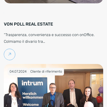
VON POLL REAL ESTATE
“Trasparenza, convenienza e successo con onOffice.
Colmiamo il divario tra…
Per saperne di più
Pubblicato su 04.07.2024
04.07.2024
Cliente di riferimento