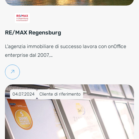
RE/MAX Regensburg
L'agenzia immobiliare di successo lavora con onOffice
enterprise dal 2007,…
Per saperne di più
Pubblicato su 04.07.2024
04.07.2024
Cliente di riferimento