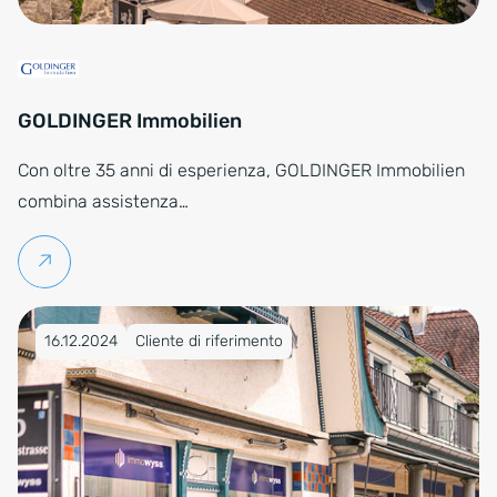
GOLDINGER Immobilien
Con oltre 35 anni di esperienza, GOLDINGER Immobilien
combina assistenza…
Per saperne di più
Pubblicato su 16.12.2024
16.12.2024
Cliente di riferimento