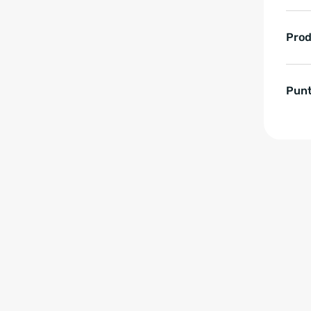
Prod
Punt
Zum Anfang der Tabell