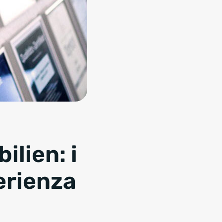
lien: i
erienza