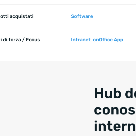
otti acquistati
Software
i di forza / Focus
Intranet
,
onOffice App
e springen
Hub d
conos
inter