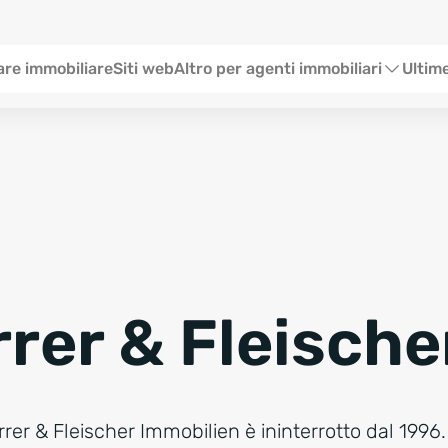
 ITA
re immobiliare
Siti web
Altro per agenti immobiliari
Ultime
Social Media
Formaz
SEO & Content
Stato
Consulenze Web Marketing
Eventi
Storie
rer & Fleische
rrer & Fleischer Immobilien è ininterrotto dal 1996