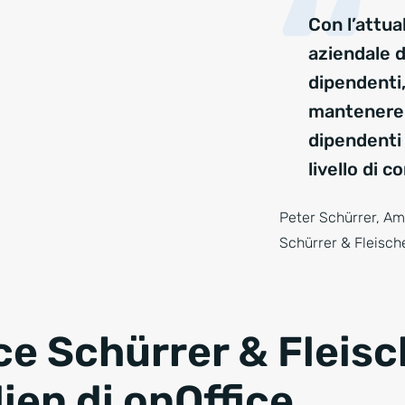
Con l’attu
aziendale d
dipendenti,
mantenere 
dipendenti 
livello di 
Peter Schürrer, Am
Schürrer & Fleisch
ce Schürrer & Fleisc
ien di onOffice