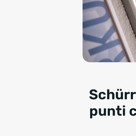
Schürr
punti 