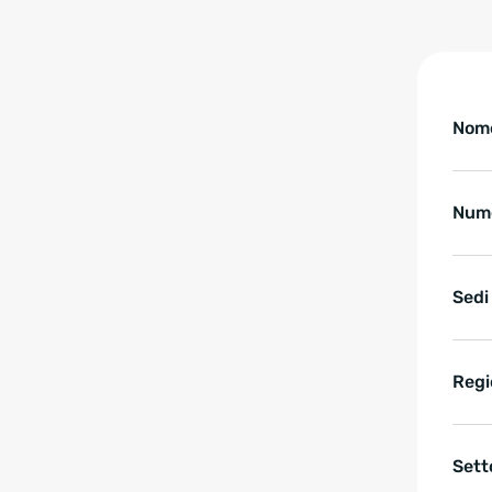
Tabelle überspringen Sc
Schür
Nome
Nume
Sedi
Regi
Sett