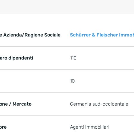
hürrer & Fleischer Immobilien: i punti chiave della loro e
rer & Fleischer Immobilien: i punti chiave della loro esperien
 Azienda/Ragione Sociale
Schürrer & Fleischer Immob
ro dipendenti
110
10
one / Mercato
Germania sud-occidentale
ore
Agenti immobiliari