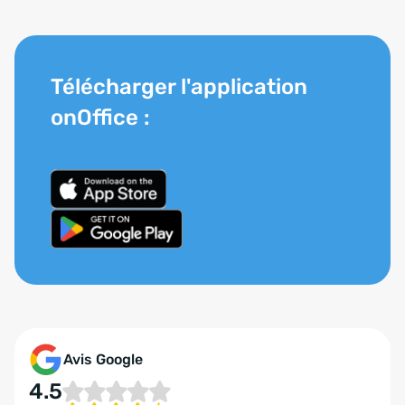
Télécharger l'application
onOffice :
Avis Google
4.5